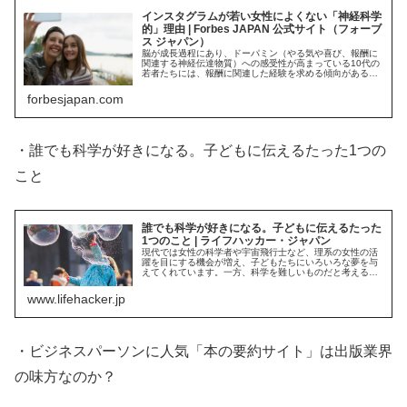
インスタグラムが若い女性によくない「神経科学
的」理由 | Forbes JAPAN 公式サイト（フォーブ
ス ジャパン）
脳が成長過程にあり、ドーパミン（やる気や喜び、報酬に
関連する神経伝達物質）への感受性が高まっている10代の
若者たちには、報酬に関連した経験を求める傾向がある。
また、前頭前野（理解、評価、意思決定に関連）が成長過
程にあることで、彼らの衝動制御...
forbesjapan.com
・誰でも科学が好きになる。子どもに伝えるたった1つの
こと
誰でも科学が好きになる。子どもに伝えるたった
1つのこと | ライフハッカー・ジャパン
現代では女性の科学者や宇宙飛行士など、理系の女性の活
躍を目にする機会が増え、子どもたちにいろいろな夢を与
えてくれています。一方、科学を難しいものだと考える子
どもは多いのではないでしょうか？実は子どもを科学好き
に育てるには、たった1つのことを...
www.lifehacker.jp
・ビジネスパーソンに人気「本の要約サイト」は出版業界
の味方なのか？