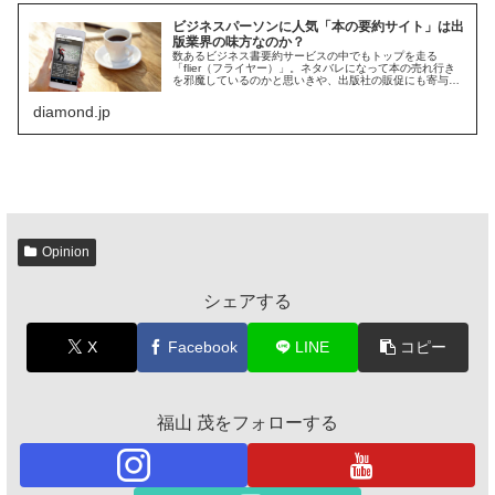
ビジネスパーソンに人気「本の要約サイト」は出
版業界の味方なのか？
数あるビジネス書要約サービスの中でもトップを走る
「flier（フライヤー）」。ネタバレになって本の売れ行き
を邪魔しているのかと思いきや、出版社の販促にも寄与し
ているという。
diamond.jp
Opinion
シェアする
X
Facebook
LINE
コピー
福山 茂をフォローする