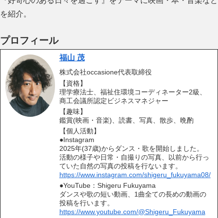
『好奇心のある日々を過ごす』をテーマに映画・本・音楽など
を紹介。
プロフィール
福山 茂
株式会社occasione代表取締役
【資格】
理学療法士、福祉住環境コーディネーター2級、
商工会議所認定ビジネスマネジャー
【趣味】
鑑賞(映画・音楽)、読書、写真、散歩、晩酌
【個人活動】
●Instagram
2025年(37歳)からダンス・歌を開始しました。
活動の様子や日常・自撮りの写真、以前から行っ
ていた自然の写真の投稿を行ないます。
https://www.instagram.com/shigeru_fukuyama08/
●YouTube：Shigeru Fukuyama
ダンスや歌の短い動画、1曲全ての長めの動画の
投稿を行います。
https://www.youtube.com/@Shigeru_Fukuyama