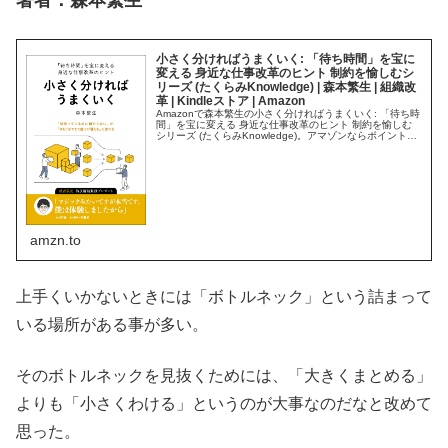
著者：森本繁生
小さく分ければうまくいく: 「待ち時間」を宝に
変える 身近な仕事改革のヒント 制約を愉しむシ
リーズ (たくらみKnowledge) | 森本繁生 | 組織改
革 | Kindleストア | Amazon
Amazonで森本繁生の小さく分ければうまくいく: 「待ち時
間」を宝に変える 身近な仕事改革のヒント 制約を愉しむ
シリーズ (たくらみKnowledge)。アマゾンならポイント還
元本が多数。一度購入いただいた電子書籍は、Kindleおよ
びF...
amzn.to
上手くいかないときには「ボトルネック」という詰まって
いる場所がある事が多い。
そのボトルネックを見抜くためには、「大きくまとめる」
よりも「小さくわける」というのが大事なのだなと改めて
思った。