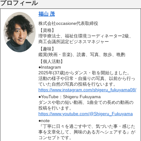
プロフィール
福山 茂
株式会社occasione代表取締役
【資格】
理学療法士、福祉住環境コーディネーター2級、
商工会議所認定ビジネスマネジャー
【趣味】
鑑賞(映画・音楽)、読書、写真、散歩、晩酌
【個人活動】
●Instagram
2025年(37歳)からダンス・歌を開始しました。
活動の様子や日常・自撮りの写真、以前から行っ
ていた自然の写真の投稿を行ないます。
https://www.instagram.com/shigeru_fukuyama08/
●YouTube：Shigeru Fukuyama
ダンスや歌の短い動画、1曲全ての長めの動画の
投稿を行います。
https://www.youtube.com/@Shigeru_Fukuyama
●note
『丁寧に日々を過ごす中で、気づいた事・感じた
事を文章化して、興味のある方へシェアする』が
コンセプトです。