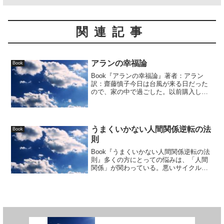
関連記事
アランの幸福論
Book
Book『アランの幸福論』著者：アラン
訳：齋藤慎子今日は台風が来る日だった
ので、家の中で過ごした。以前購入し、
何度か読んでいる『アランの幸福論』は
今日読み返して...
うまくいかない人間関係逆転の法
Book
則
Book『うまくいかない人間関係逆転の法
則』多くの方にとっての悩みは、「人間
関係」が関わっている。悪いサイクルで
ある「どろどろトライアングル」にはま
っているとし...