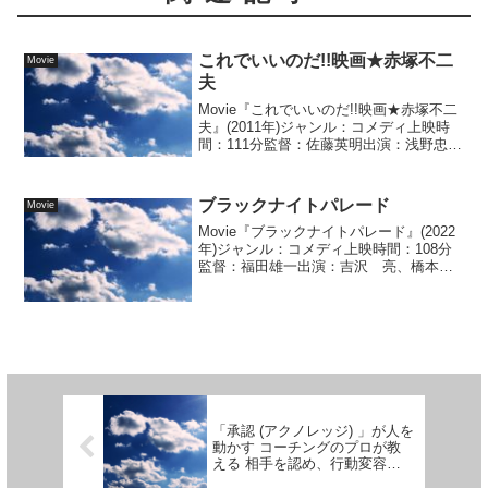
これでいいのだ!!映画★赤塚不二
Movie
夫
Movie『これでいいのだ!!映画★赤塚不二
夫』(2011年)ジャンル：コメディ上映時
間：111分監督：佐藤英明出演：浅野忠
信、堀北真希 他＜あらすじ＞新卒の
女...
ブラックナイトパレード
Movie
Movie『ブラックナイトパレード』(2022
年)ジャンル：コメディ上映時間：108分
監督：福田雄一出演：吉沢 亮、橋本環
奈 他＜あらすじ＞受験・就活に失敗し
3...
「承認 (アクノレッジ) 」が人を
動かす コーチングのプロが教
える 相手を認め、行動変容を
もたらす技術