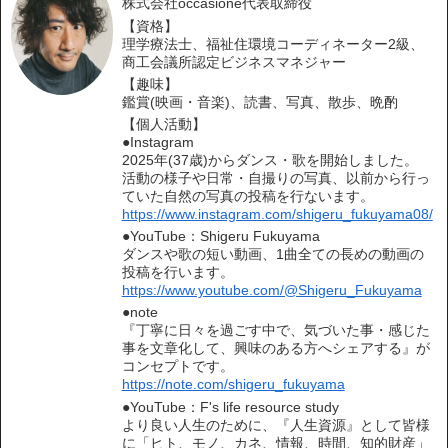
株式会社occasione代表取締役
【資格】
理学療法士、福祉住環境コーディネーター2級、
商工会議所認定ビジネスマネジャー
【趣味】
鑑賞(映画・音楽)、読書、写真、散歩、晩酌
【個人活動】
●Instagram
2025年(37歳)からダンス・歌を開始しました。
活動の様子や日常・自撮りの写真、以前から行っ
ていた自然の写真の投稿を行ないます。
https://www.instagram.com/shigeru_fukuyama08/
●YouTube：Shigeru Fukuyama
ダンスや歌の短い動画、1曲全ての長めの動画の
投稿を行います。
https://www.youtube.com/@Shigeru_Fukuyama
●note
『丁寧に日々を過ごす中で、気づいた事・感じた
事を文章化して、興味のある方へシェアする』が
コンセプトです。
https://note.com/shigeru_fukuyama
●YouTube：F's life resource study
より良い人生のために、『人生資源』として皆様
に「ヒト、モノ、カネ、情報、時間、知的財産」