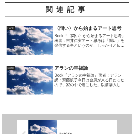
関連記事
〈問い〉から始まるアート思考
Book
Book『〈問い〉から始まるアート思考』
著者：吉井仁実アート思考は「問い」を
発信する事というのが、しっかりと伝わ
ってくる本。著名なアーティストや、著
者の知人の有...
アランの幸福論
Book
Book『アランの幸福論』著者：アラン
訳：齋藤慎子今日は台風が来る日だった
ので、家の中で過ごした。以前購入し、
何度か読んでいる『アランの幸福論』は
今日読み返して...