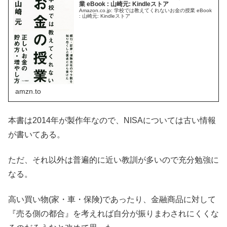
業 eBook : 山崎元: Kindleストア
Amazon.co.jp: 学校では教えてくれないお金の授業 eBook
: 山崎元: Kindleストア
amzn.to
本書は2014年が製作年なので、NISAについては古い情報
が書いてある。
ただ、それ以外は普遍的に近い教訓が多いので充分勉強に
なる。
高い買い物(家・車・保険)であったり、金融商品に対して
『売る側の都合』を考えれば自分が振りまわされにくくな