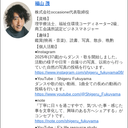
福山 茂
株式会社occasione代表取締役
【資格】
理学療法士、福祉住環境コーディネーター2級、
商工会議所認定ビジネスマネジャー
【趣味】
鑑賞(映画・音楽)、読書、写真、散歩、晩酌
【個人活動】
●Instagram
2025年(37歳)からダンス・歌を開始しました。
活動の様子や日常・自撮りの写真、以前から行っ
ていた自然の写真の投稿を行ないます。
https://www.instagram.com/shigeru_fukuyama08/
●YouTube：Shigeru Fukuyama
ダンスや歌の短い動画、1曲全ての長めの動画の
投稿を行います。
https://www.youtube.com/@Shigeru_Fukuyama
●note
『丁寧に日々を過ごす中で、気づいた事・感じた
事を文章化して、興味のある方へシェアする』が
コンセプトです。
https://note.com/shigeru_fukuyama
●YouTube：F's life resource study