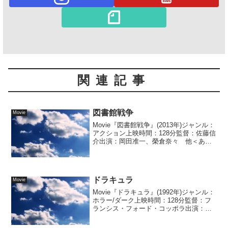
関連記事
図書館戦争
Movie
Movie『図書館戦争』(2013年)ジャンル：
アクション上映時間：128分監督：佐藤信
介出演：岡田准一、榮倉奈々 他＜あら
すじ＞悪影響をもたらすメディアを取
り...
ドラキュラ
Movie
Movie『ドラキュラ』(1992年)ジャンル：
ホラー/ダーク上映時間：128分監督：フ
ランシス・フォード・コッポラ出演：ゲ
イリー・オールドマン、ウィノナ・ラ
イ...