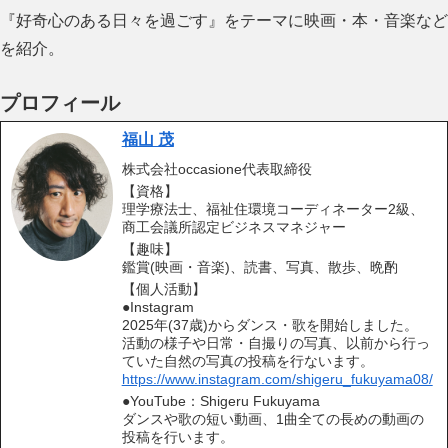
『好奇心のある日々を過ごす』をテーマに映画・本・音楽など
を紹介。
プロフィール
福山 茂
株式会社occasione代表取締役
【資格】
理学療法士、福祉住環境コーディネーター2級、
商工会議所認定ビジネスマネジャー
【趣味】
鑑賞(映画・音楽)、読書、写真、散歩、晩酌
【個人活動】
●Instagram
2025年(37歳)からダンス・歌を開始しました。
活動の様子や日常・自撮りの写真、以前から行っ
ていた自然の写真の投稿を行ないます。
https://www.instagram.com/shigeru_fukuyama08/
●YouTube：Shigeru Fukuyama
ダンスや歌の短い動画、1曲全ての長めの動画の
投稿を行います。