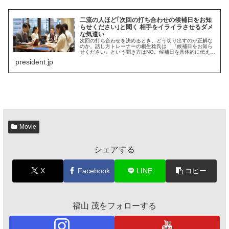
二流の人ほど｢次回の打ち合わせの候補日をお知
らせください｣と聞く 相手をイライラさせるダメ
な気遣い
次回の打ち合わせを決めるとき、どう切り出すのが正解な
のか。話し方トレーナーの桐生稔氏は「『候補日をお知ら
せください』という聞き方はNG。候補日を具体的に伝える
べきだ。一流の人ほど相手が考えなくてもいい質問を心が
president.jp
けている」という――。
Movie
シェアする
X
Facebook
LINE
コピー
福山 茂をフォローする