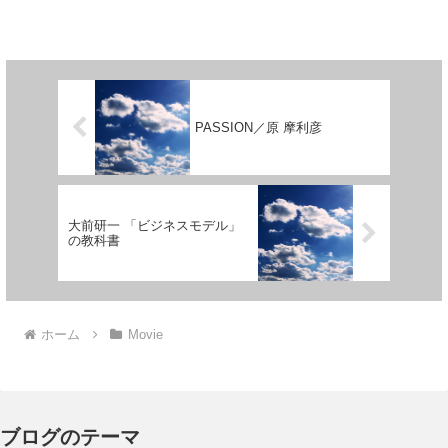
PASSION／原 摩利彦
大前研一 「ビジネスモデル」
の教科書
ホーム
Movie
ブログのテーマ