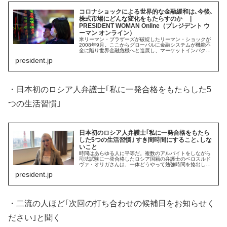
コロナショックによる世界的な金融緩和は､今後､
株式市場にどんな変化をもたらすのか |
PRESIDENT WOMAN Online（プレジデント ウ
ーマン オンライン）
米リーマン・ブラザーズが破綻したリーマン・ショックが
2008年9月。ここからグローバルに金融システムが機能不
全に陥り世界金融危機へと進展し、マーケットインパクト
は甚大で、2009年にかけて未曽有の株式市場下…
president.jp
・日本初のロシア人弁護士｢私に一発合格をもたらした5
つの生活習慣｣
日本初のロシア人弁護士｢私に一発合格をもたら
した5つの生活習慣｣ すき間時間にすること､しな
いこと
時間はあらゆる人に平等だ。複数のアルバイトをしながら
司法試験に一発合格したロシア国籍の弁護士のベロスルド
ヴァ・オリガさんは、一体どうやって勉強時間を捻出した
のか。オリガさんは「過密スケジュールの中で勉強するに
president.jp
は5つのコツがある」という――。
・二流の人ほど｢次回の打ち合わせの候補日をお知らせく
ださい｣と聞く