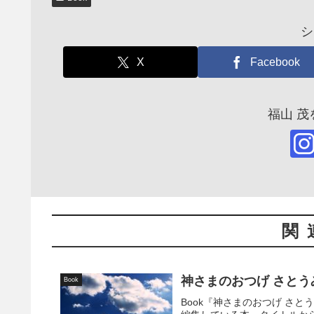
シ
X
Facebook
福山 
関
神さまのおつげ さと
Book
Book『神さまのおつげ さ