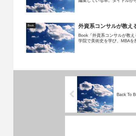
編集している本。タイトルから
外資系コンサルが教え
Book
Book『外資系コンサルが教
学院で美術史を学び、MBAを
Back To 