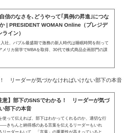
自信のなさを､どうやって｢異例の昇進｣につな
 PRESIDENT WOMAN Online（プレジデ
ンライン）
て入社、バブル最盛期で激務の新人時代は睡眠時間を削って
アメリカ留学でMBAを取得、30代で株式商品企画部門の課
る風通しのいいチームづくりを工夫。…
る！ リーダーが気づかなければいけない部下の本音
注意】部下のSNSでわかる！ リーダーが気づ
い部下の本音
を使って伝えれば、部下はわかってくれるのか、適切な行
――きちんと納得感のある言葉を伝えるリーダーもいれ
るリーダーもいて、「言葉」の重要性が高まっていると感