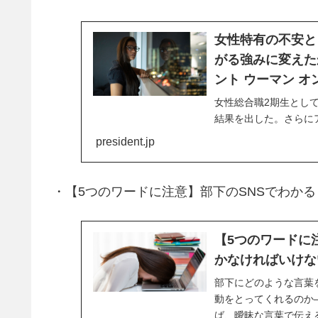
女性特有の不安と
がる強みに変えたか |
ント ウーマン オ
女性総合職2期生とし
結果を出した。さらに
長に就任。「活気があ
president.jp
・【5つのワードに注意】部下のSNSでわか
【5つのワードに
かなければいけな
部下にどのような言葉
動をとってくれるのか
ば、曖昧な言葉で伝え