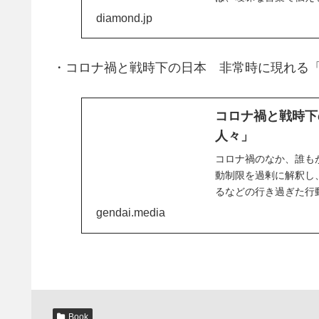
じた方も多いでしょう。心
diamond.jp
・コロナ禍と戦時下の日本 非常時に現れる
コロナ禍と戦時下
人々」
コロナ禍のなか、誰も
動制限を過剰に解釈し
るなどの行き過ぎた行
いのだという。しかしこの
gendai.media
Book