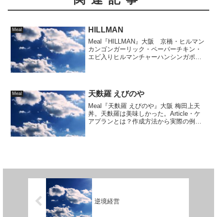
HILLMAN
Meal
Meal『HILLMAN』大阪 京橋・ヒルマン
カンゴンガーリック・ペーパーチキン・
エビ入りヒルマンチャーハンシンガポー
ル料理のお店。内装は綺麗で、料理の出
るスピ...
天麩羅 えびのや
Meal
Meal『天麩羅 えびのや』大阪 梅田上天
丼。天麩羅は美味しかった。Article・ケ
アプランとは？作成方法から実際の例ま
でケアマネジャーが解説！・答えは「ユ
ニ...
逆境経営