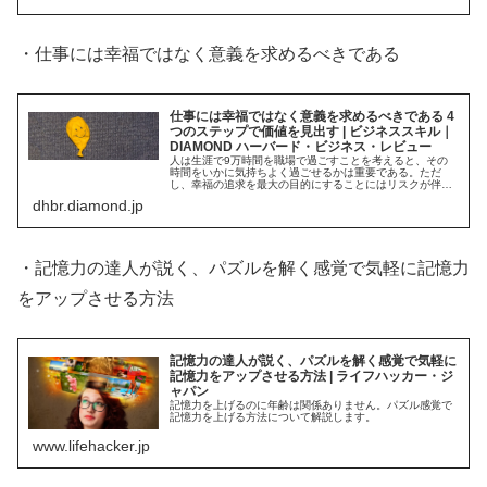
・仕事には幸福ではなく意義を求めるべきである
仕事には幸福ではなく意義を求めるべきである 4
つのステップで価値を見出す | ビジネススキル｜
DIAMOND ハーバード・ビジネス・レビュー
人は生涯で9万時間を職場で過ごすことを考えると、その
時間をいかに気持ちよく過ごせるかは重要である。ただ
し、幸福の追求を最大の目的にすることにはリスクが伴
う。幸福感は永続するわけでなく、その反動で逆の…
dhbr.diamond.jp
・記憶力の達人が説く、パズルを解く感覚で気軽に記憶力
をアップさせる方法
記憶力の達人が説く、パズルを解く感覚で気軽に
記憶力をアップさせる方法 | ライフハッカー・ジ
ャパン
記憶力を上げるのに年齢は関係ありません。パズル感覚で
記憶力を上げる方法について解説します。
www.lifehacker.jp