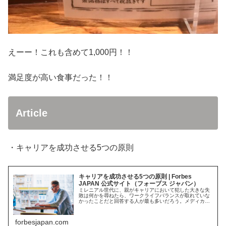
えーー！これも含めて1,000円！！
満足度が高い食事だった！！
Article
・キャリアを成功させる5つの原則
キャリアを成功させる5つの原則 | Forbes
JAPAN 公式サイト（フォーブス ジャパン）
ミレニアル世代に、親がキャリアにおいて犯した大きな失
敗は何かを尋ねたら、ワークライフバランスが取れていな
かったことだと回答する人が最も多いだろう。メディカ
ル・アラート・バイヤーズ・ガイド（Medical Alert
Buyer’s Guid...
forbesjapan.com