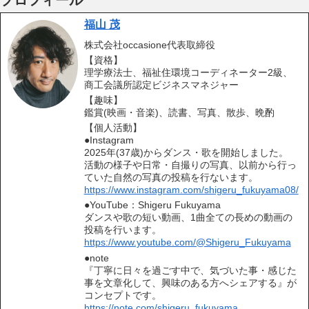
福山 茂
株式会社occasione代表取締役
【資格】
理学療法士、福祉住環境コーディネーター2級、
商工会議所認定ビジネスマネジャー
【趣味】
鑑賞(映画・音楽)、読書、写真、散歩、晩酌
【個人活動】
●Instagram
2025年(37歳)からダンス・歌を開始しました。
活動の様子や日常・自撮りの写真、以前から行っ
ていた自然の写真の投稿を行ないます。
https://www.instagram.com/shigeru_fukuyama08/
●YouTube：Shigeru Fukuyama
ダンスや歌の短い動画、1曲全ての長めの動画の
投稿を行います。
https://www.youtube.com/@Shigeru_Fukuyama
●note
『丁寧に日々を過ごす中で、気づいた事・感じた
事を文章化して、興味のある方へシェアする』が
コンセプトです。
https://note.com/shigeru_fukuyama