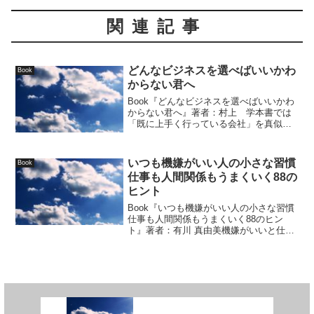
関連記事
どんなビジネスを選べばいいかわ
Book
からない君へ
Book『どんなビジネスを選べばいいかわ
からない君へ』著者：村上 学本書では
「既に上手く行っている会社」を真似る
事の有意義さについて書かれている。真
似る会社(ベ...
いつも機嫌がいい人の小さな習慣
Book
仕事も人間関係もうまくいく88の
ヒント
Book『いつも機嫌がいい人の小さな習慣
仕事も人間関係もうまくいく88のヒン
ト』著者：有川 真由美機嫌がいいと仕事
や人間関係が良好となり、何よりも自分
の生活の...