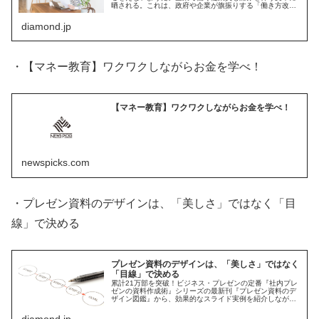
晒される。これは、政府や企業が旗振りする「働き方改
革」というレベルの話ではない。全ての働く人々にとって
覚悟が必要となる。
diamond.jp
・【マネー教育】ワクワクしながらお金を学べ！
【マネー教育】ワクワクしながらお金を学べ！
newspicks.com
・プレゼン資料のデザインは、「美しさ」ではなく「目
線」で決める
プレゼン資料のデザインは、「美しさ」ではなく
「目線」で決める
累計21万部を突破！ビジネス・プレゼンの定番『社内プレ
ゼンの資料作成術』シリーズの最新刊『プレゼン資料のデ
ザイン図鑑』から、効果的なスライド実例を紹介しなが
ら、その作成法を解説します。ソフトバンクで孫正義社長
が「一発OK」を連発し、ソフトバ...