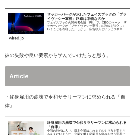
ザッカーバーグが示したフェイスブックの「プラ
イヴァシー重視」路線は本物なのか
フェイスブックの開発者会議「F8」で、CEOのマーク・ザ
ッカーバーグが「プライヴァシー重視」の路線を強化して
いくことを表明した。しかし、広告収入というビジネスモ
デルを、ユーザーから集めた大量の個人情報が支えている
ことには変わりない。プライヴ...
wired.jp
彼の失敗や良い要素から学んでいけたらと思う。
Article
・終身雇用の崩壊で令和サラリーマンに求められる「自
律」
終身雇用の崩壊で令和サラリーマンに求められる
「自律」
令和の時代に入り、日本企業はこれまでのやり方を変えざ
るをえないようだ。企業で働く従業員も痛みを伴う変革に