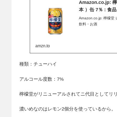
Amazon.co.jp
本 ）缶 7％ : 
Amazon.co.jp: 檸
飲料・お酒
amzn.to
種類：チューハイ
アルコール度数：7%
檸檬堂がリニューアルされてニ代目としてリ
濃いめなのはレモン2個分を使っているから。