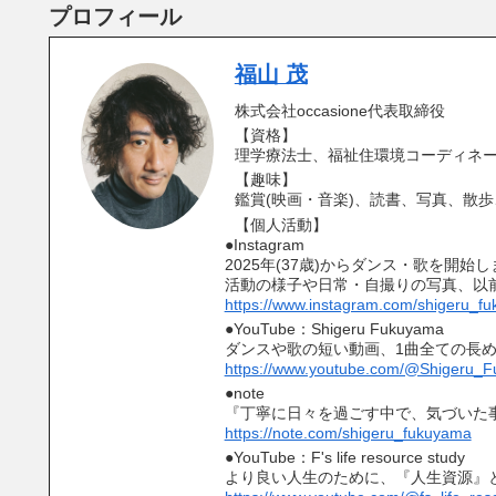
プロフィール
福山 茂
株式会社occasione代表取締役
【資格】
理学療法士、福祉住環境コーディネー
【趣味】
鑑賞(映画・音楽)、読書、写真、散
【個人活動】
●Instagram
2025年(37歳)からダンス・歌を開始
活動の様子や日常・自撮りの写真、以
https://www.instagram.com/shigeru_f
●YouTube：Shigeru Fukuyama
ダンスや歌の短い動画、1曲全ての長
https://www.youtube.com/@Shigeru_
●note
『丁寧に日々を過ごす中で、気づいた
https://note.com/shigeru_fukuyama
●YouTube：F's life resource study
より良い人生のために、『人生資源』