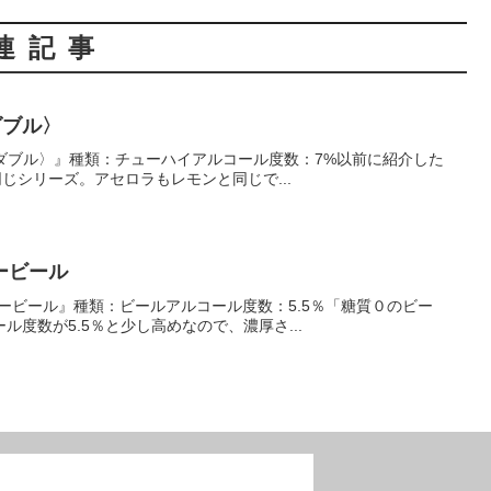
連記事
ダブル〉
セロラダブル〉』種類：チューハイアルコール度数：7%以前に紹介した
同じシリーズ。アセロラもレモンと同じで...
ービール
トリービール』種類：ビールアルコール度数：5.5％「糖質０のビー
度数が5.5％と少し高めなので、濃厚さ...