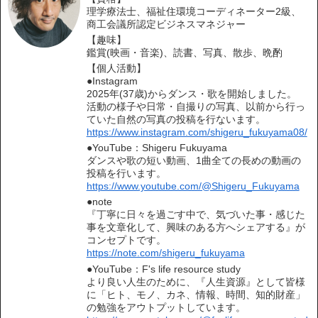
理学療法士、福祉住環境コーディネーター2級、
商工会議所認定ビジネスマネジャー
【趣味】
鑑賞(映画・音楽)、読書、写真、散歩、晩酌
【個人活動】
●Instagram
2025年(37歳)からダンス・歌を開始しました。
活動の様子や日常・自撮りの写真、以前から行っ
ていた自然の写真の投稿を行ないます。
https://www.instagram.com/shigeru_fukuyama08/
●YouTube：Shigeru Fukuyama
ダンスや歌の短い動画、1曲全ての長めの動画の
投稿を行います。
https://www.youtube.com/@Shigeru_Fukuyama
●note
『丁寧に日々を過ごす中で、気づいた事・感じた
事を文章化して、興味のある方へシェアする』が
コンセプトです。
https://note.com/shigeru_fukuyama
●YouTube：F's life resource study
より良い人生のために、『人生資源』として皆様
に「ヒト、モノ、カネ、情報、時間、知的財産」
の勉強をアウトプットしています。