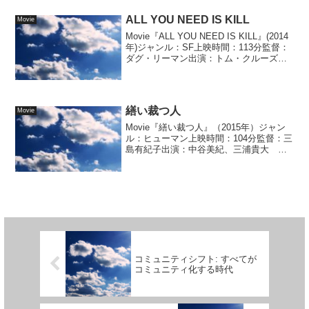
ALL YOU NEED IS KILL
Movie
Movie『ALL YOU NEED IS KILL』(2014
年)ジャンル：SF上映時間：113分監督：
ダグ・リーマン出演：トム・クルーズ、
エミリー・ブラント...
繕い裁つ人
Movie
Movie『繕い裁つ人』（2015年）ジャン
ル：ヒューマン上映時間：104分監督：三
島有紀子出演：中谷美紀、三浦貴大 他
＜あらすじ＞百貨店の職員からブランド
化を...
コミュニティシフト: すべてが
コミュニティ化する時代