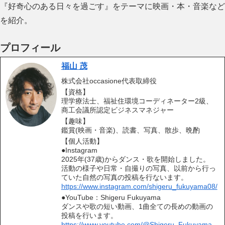
『好奇心のある日々を過ごす』をテーマに映画・本・音楽など
を紹介。
プロフィール
福山 茂
株式会社occasione代表取締役
【資格】
理学療法士、福祉住環境コーディネーター2級、
商工会議所認定ビジネスマネジャー
【趣味】
鑑賞(映画・音楽)、読書、写真、散歩、晩酌
【個人活動】
●Instagram
2025年(37歳)からダンス・歌を開始しました。
活動の様子や日常・自撮りの写真、以前から行っ
ていた自然の写真の投稿を行ないます。
https://www.instagram.com/shigeru_fukuyama08/
●YouTube：Shigeru Fukuyama
ダンスや歌の短い動画、1曲全ての長めの動画の
投稿を行います。
https://www.youtube.com/@Shigeru_Fukuyama