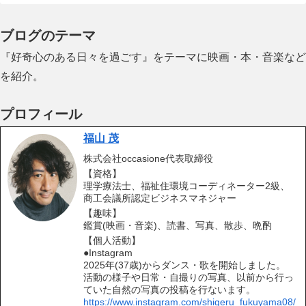
ブログのテーマ
『好奇心のある日々を過ごす』をテーマに映画・本・音楽など
を紹介。
プロフィール
福山 茂
株式会社occasione代表取締役
【資格】
理学療法士、福祉住環境コーディネーター2級、
商工会議所認定ビジネスマネジャー
【趣味】
鑑賞(映画・音楽)、読書、写真、散歩、晩酌
【個人活動】
●Instagram
2025年(37歳)からダンス・歌を開始しました。
活動の様子や日常・自撮りの写真、以前から行っ
ていた自然の写真の投稿を行ないます。
https://www.instagram.com/shigeru_fukuyama08/