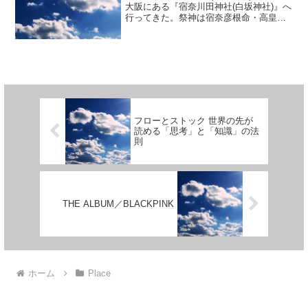
大阪にある『宿奈川田神社(白坂神社)』へ
行ってきた。祭神は宿奈彦根命・高皇産
霊命・級戸辺命。高井田駅のすぐ近くに
あり...
フローとストック 世界の先が
読める「思考」と「知識」の法
則
THE ALBUM／BLACKPINK
ホーム
Place