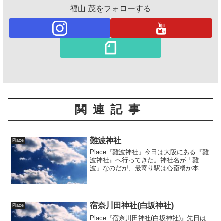
福山 茂をフォローする
関連記事
難波神社
Place
Place『難波神社』今日は大阪にある『難
波神社』へ行ってきた。神社名が「難
波」なのだが、最寄り駅は心斎橋か本町
という立地にある。主祭神は仁徳天皇
で、配祀は素盞...
宿奈川田神社(白坂神社)
Place
Place『宿奈川田神社(白坂神社)』先日は