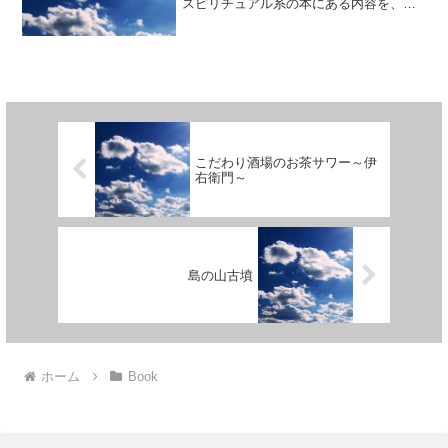
スピリチュアル系の本にある内容を、冷
静な視点で解釈を書いてある事。色々書
いてある中で...
こだわり酒場のお茶サワー～伊
右衛門～
島の山古墳
ホーム
Book