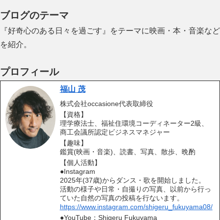
ブログのテーマ
『好奇心のある日々を過ごす』をテーマに映画・本・音楽など
を紹介。
プロフィール
福山 茂
株式会社occasione代表取締役
【資格】
理学療法士、福祉住環境コーディネーター2級、
商工会議所認定ビジネスマネジャー
【趣味】
鑑賞(映画・音楽)、読書、写真、散歩、晩酌
【個人活動】
●Instagram
2025年(37歳)からダンス・歌を開始しました。
活動の様子や日常・自撮りの写真、以前から行っ
ていた自然の写真の投稿を行ないます。
https://www.instagram.com/shigeru_fukuyama08/
●YouTube：Shigeru Fukuyama