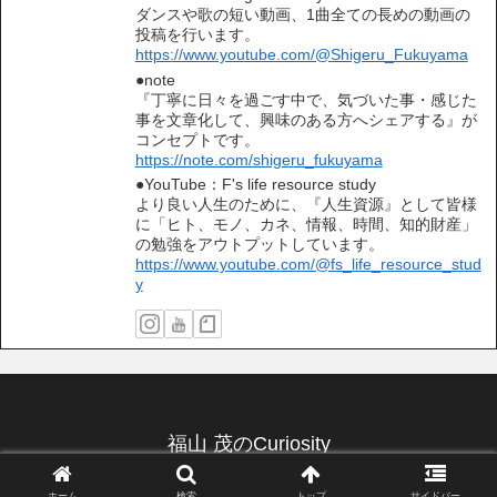
ダンスや歌の短い動画、1曲全ての長めの動画の
投稿を行います。
https://www.youtube.com/@Shigeru_Fukuyama
●note
『丁寧に日々を過ごす中で、気づいた事・感じた
事を文章化して、興味のある方へシェアする』が
コンセプトです。
https://note.com/shigeru_fukuyama
●YouTube：F's life resource study
より良い人生のために、『人生資源』として皆様
に「ヒト、モノ、カネ、情報、時間、知的財産」
の勉強をアウトプットしています。
https://www.youtube.com/@fs_life_resource_stud
y
福山 茂のCuriosity
© 2019 福山 茂のCuriosity.
ホーム
検索
トップ
サイドバー