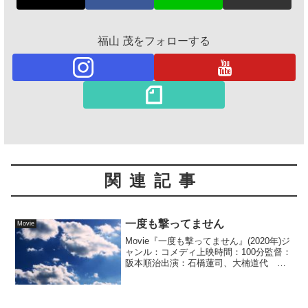
福山 茂をフォローする
関連記事
一度も撃ってません
Movie
Movie『一度も撃ってません』(2020年)ジ
ャンル：コメディ上映時間：100分監督：
阪本順治出演：石橋蓮司、大楠道代 他
＜あらすじ＞伝説の殺し屋と呼ばれて
い...