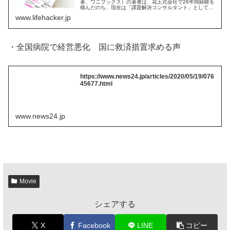
著、ワニブックス）の著者は、花王式会社で26年間経験を
積んだのち、現在は「課題解決コンサルタント」として活
動しているという人物。本書では、A4の紙一枚を使って行
www.lifehacker.jp
うロジカルなフレームワーク「...
・全国病院で経営悪化 国に救済措置求める声
https://www.news24.jp/articles/2020/05/19/076
45677.html
www.news24.jp
Movie
シェアする
X
Facebook
LINE
コピー