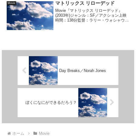
マトリックス リローデッド
Movie
Movie『マトリックス リローデッド』
(2003年)ジャンル：SF／アクション上映
時間：138分監督：ラリー・ウォシャウス
キー、アンディ・ウォシャウスキー出
演...
Day Breaks／Norah Jones
ぼくになにができるだろう？
ホーム
Movie