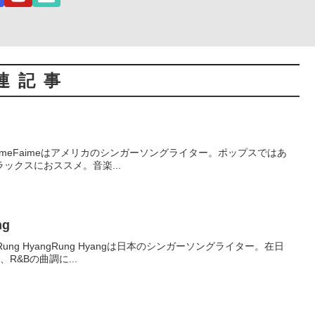
連記事
9年)FaimeFaimeはアメリカのシンガーソングライター。ポップスではあ
ックスにおススメ。音楽...
ng
年)Rung HyangRung Hyangは日本のシンガーソングライター。在日
R&Bの曲調に...