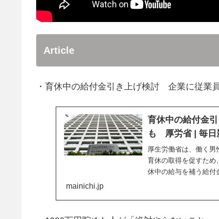
Article
・育休中の給付金引き上げ検討 企業に従業
育休中の給付金引
も 厚労省 | 毎
厚生労働省は、働く男
育休の取得を促すため
休中の給与を補う給付
通常国会に育児・介護..
mainichi.jp