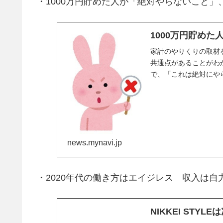
・1000万円貯めた人が「絶対やらないこと」
1000万円貯め
家計のやりくりの取材
共通点があることがわ
で、「これは絶対にや
news.mynavi.jp
・2020年代の働き方はエイジレス 収入は自
NIKKEI STY