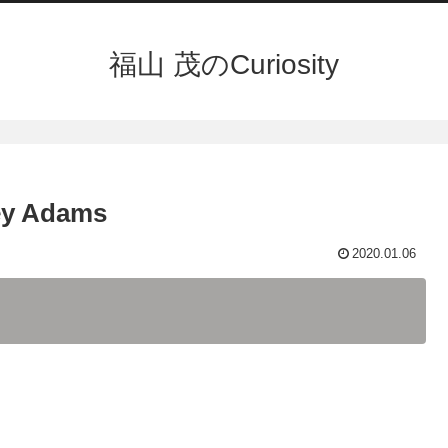
福山 茂のCuriosity
ley Adams
2020.01.06