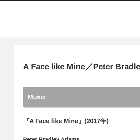
A Face like Mine／Peter Brad
Music
『A Face like Mine』(2017年)
Peter Bradley Adams