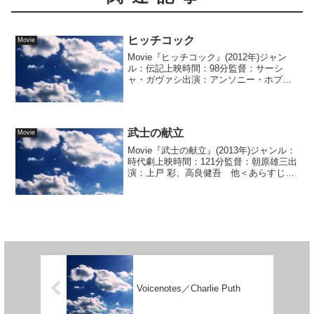
ヒッチコック
Movie
Movie『ヒッチコック』(2012年)ジャン
ル：伝記上映時間：98分監督：サーシ
ャ・ガヴァシ出演：アンソニー・ホプキ
ンス、 ヘレン・ミレン 他＜感想＞サス
ペン...
武士の献立
Movie
Movie『武士の献立』(2013年)ジャンル：
時代劇上映時間：121分監督：朝原雄三出
演：上戸 彩、高良健吾 他＜あらすじ＞
加賀藩主の側室の女中で料理上手の女...
Voicenotes／Charlie Puth