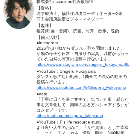
株式会社occasione代表取締役
【資格】
理学療法士、福祉住環境コーディネーター2級、
商工会議所認定ビジネスマネジャー
【趣味】
鑑賞(映画・音楽)、読書、写真、散歩、晩酌
【個人活動】
●Instagram
2025年(37歳)からダンス・歌を開始しました。
活動の様子や日常・自撮りの写真、以前から行っ
ていた自然の写真の投稿を行ないます。
https://www.instagram.com/shigeru_fukuyama08/
●YouTube：Shigeru Fukuyama
ダンスや歌の短い動画、1曲全ての長めの動画の
投稿を行います。
https://www.youtube.com/@Shigeru_Fukuyama
●note
『丁寧に日々を過ごす中で、気づいた事・感じた
事を文章化して、興味のある方へシェアする』が
コンセプトです。
https://note.com/shigeru_fukuyama
●YouTube：F's life resource study
より良い人生のために、『人生資源』として皆様
に「ヒト、モノ、カネ、情報、時間、知的財産」