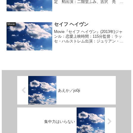
定 勲出演：二階堂ふみ、吉沢 亮 他
＜あらすじ＞ハルナは彼氏が苛めてい
た...
セイフ ヘイヴン
Movie
Movie『セイフ ヘイヴン』(2013年)ジャ
ンル：恋愛上映時間：115分監督：ラッ
セ・ハルストレム出演：ジュリアン・ハ
フ、ジョシュ・デュアメル 他＜あらす
じ...
あえか／jo0ji
集中力はいらない