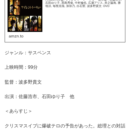
石田ゆり子, 西島秀俊, 中村倫也, 広瀬アリス, 井之脇海, 勝
地涼, 毎熊克哉, 加弥乃, 白石聖, 波多野貴文: DVD
amzn.to
ジャンル：サスペンス
上映時間：99分
監督：波多野貴文
出演：佐藤浩市、石田ゆり子 他
＜あらすじ＞
クリスマスイブに爆破テロの予告があった。総理との対話