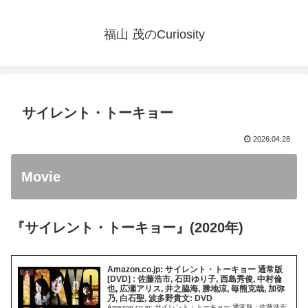
福山 茂のCuriosity
サイレント・トーキョー
2026.04.28
Movie
『サイレント・トーキョー』(2020年)
Amazon.co.jp: サイレント・トーキョー 通常版
[DVD] : 佐藤浩市, 石田ゆり子, 西島秀俊, 中村倫
也, 広瀬アリス, 井之脇海, 勝地涼, 毎熊克哉, 加弥
乃, 白石聖, 波多野貴文: DVD
Amazon.co.jp: サイレント・トーキョー 通常版 : 佐藤浩市,