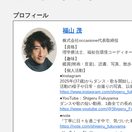
プロフィール
福山 茂
株式会社occasione代表取締役
【資格】
理学療法士、福祉住環境コーディネー
【趣味】
鑑賞(映画・音楽)、読書、写真、散
【個人活動】
●Instagram
2025年(37歳)からダンス・歌を開始
活動の様子や日常・自撮りの写真、以
https://www.instagram.com/shigeru_f
●YouTube：Shigeru Fukuyama
ダンスや歌の短い動画、1曲全ての長
https://www.youtube.com/@Shigeru_
●note
『丁寧に日々を過ごす中で、気づいた
https://note.com/shigeru_fukuyama