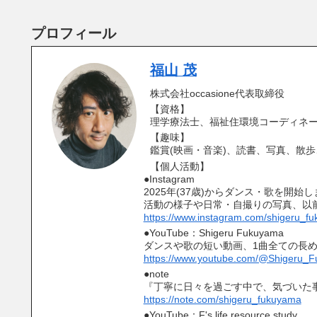
プロフィール
福山 茂
株式会社occasione代表取締役
【資格】
理学療法士、福祉住環境コーディネー
【趣味】
鑑賞(映画・音楽)、読書、写真、散
【個人活動】
●Instagram
2025年(37歳)からダンス・歌を開始
活動の様子や日常・自撮りの写真、以
https://www.instagram.com/shigeru_f
●YouTube：Shigeru Fukuyama
ダンスや歌の短い動画、1曲全ての長
https://www.youtube.com/@Shigeru_
●note
『丁寧に日々を過ごす中で、気づいた
https://note.com/shigeru_fukuyama
●YouTube：F's life resource study