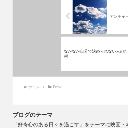
アンチャ
なかなか自分で決められない人のた
術
ホーム
Drink
ブログのテーマ
『好奇心のある日々を過ごす』をテーマに映画・