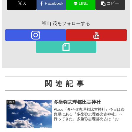
X
Facebook
LINE
コピー
福山 茂をフォローする
関連記事
多坐弥志理都比古神社
Place
Place『多坐弥志理都比古神社』今日は奈
良県にある『多坐弥志理都比古神社』へ
行ってきた。多坐弥志理都比古は「おお
にいますみしりつひこ」と読む。一般的
には多神社...