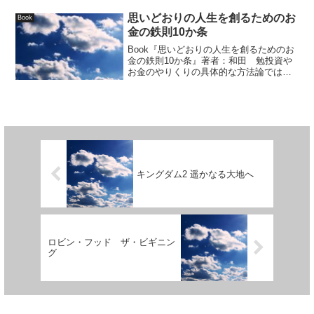
コンテンツ向け...
思いどおりの人生を創るためのお
Book
金の鉄則10か条
Book『思いどおりの人生を創るためのお
金の鉄則10か条』著者：和田 勉投資や
お金のやりくりの具体的な方法論ではな
く、本書は『お金に対しての心構え』が
書かれてい...
キングダム2 遥かなる大地へ
ロビン・フッド ザ・ビギニン
グ