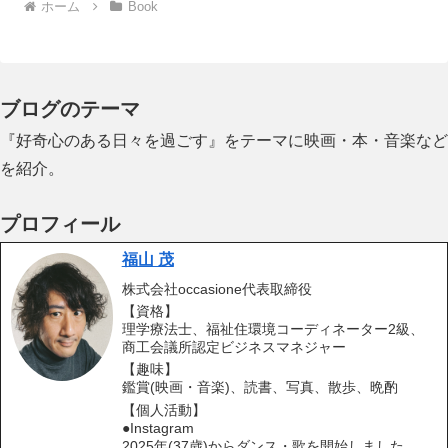
ホーム
Book
ブログのテーマ
『好奇心のある日々を過ごす』をテーマに映画・本・音楽など
を紹介。
プロフィール
福山 茂
株式会社occasione代表取締役
【資格】
理学療法士、福祉住環境コーディネーター2級、
商工会議所認定ビジネスマネジャー
【趣味】
鑑賞(映画・音楽)、読書、写真、散歩、晩酌
【個人活動】
●Instagram
2025年(37歳)からダンス・歌を開始しました。