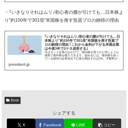
・｢いきなりそれはムリ｣初心者の腰が引けても…日本株よ
り”約100年で301倍”米国株を推す投資プロの納得の理由
｢いきなりそれはムリ｣初心者の腰が引けても…日
本株より"約100年で301倍"米国株を推す投資プ
ロの納得の理由 ｢これから金利が下がる米国企業
は今後3年で2ケタ成長する｣
今はネット証券のおかげで、国内株を買うのと同じような
感覚で海外株を購入できます。始めるには、海外株を扱っ
ている国内の証券会社で口座を開設すればOK。手数料が高
めでも窓口で相談しながら購入を進めたいとき…
president.jp
Book
シェアする
X
Facebook
LINE
コピー