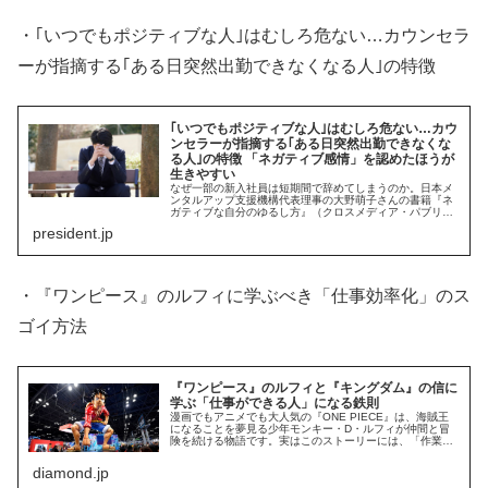
・｢いつでもポジティブな人｣はむしろ危ない…カウンセラ
ーが指摘する｢ある日突然出勤できなくなる人｣の特徴
｢いつでもポジティブな人｣はむしろ危ない…カウ
ンセラーが指摘する｢ある日突然出勤できなくな
る人｣の特徴 「ネガティブ感情」を認めたほうが
生きやすい
なぜ一部の新入社員は短期間で辞めてしまうのか。日本メ
ンタルアップ支援機構代表理事の大野萌子さんの書籍『ネ
ガティブな自分のゆるし方』（クロスメディア・パブリッ
シング）より、ネガティブ感情との付き合い方を紹介する
president.jp
――。
・『ワンピース』のルフィに学ぶべき「仕事効率化」のス
ゴイ方法
『ワンピース』のルフィと『キングダム』の信に
学ぶ「仕事ができる人」になる鉄則
漫画でもアニメでも大人気の『ONE PIECE』は、海賊王
になることを夢見る少年モンキー・D・ルフィが仲間と冒
険を続ける物語です。実はこのストーリーには、「作業効
率化に有用な教えが隠れている」と米国のコンサルティン
グファーム出身で、現在はグ...
diamond.jp