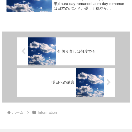
年)Laura day romanceLaura day romance
は日本のバンド。優しく穏やか...
仕切り直しは何度でも
明日への遺言
ホーム
Information