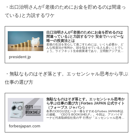
・出口治明さんが｢老後のためにお金を貯めるのは間違っ
ている｣と力説するワケ
出口治明さんが｢老後のためにお金を貯めるのは
間違っている｣と力説するワケ 安全でハッピーな
唯一の投資法とは
老後の生活を安心して過ごすためには、いくら必要か、ど
んな投資法が有利か。頭を悩ませている人も多いことでし
ょう。ライフネット生命創業者であり、立明館アジア太平
洋大学学長の出口治明さんは、「老後のためにお金を貯め
president.jp
ようという発想自体が間違っている...
・無駄なものはそぎ落とす。エッセンシャル思考から学ぶ
仕事の選び方
無駄なものはそぎ落とす。エッセンシャル思考か
ら学ぶ仕事の選び方 | Forbes JAPAN 公式サイト
（フォーブス ジャパン）
各界のCEOが読むべき一冊をすすめるForbes JAPAN本誌
の連載、「CEO’S BOOKSHELF」。今回は、アドバイザ
ーナビ代表取締役社長の平 行秀が「エッセンシャル思考
最小の時間で成果を最大にする」を紹介する。上司や先輩
の機嫌を...
forbesjapan.com