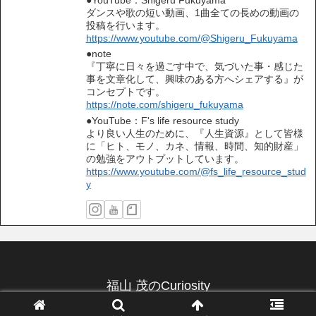
●YouTube：Shigeru Fukuyama
ダンスや歌の短い動画、1曲全ての長めの動画の
投稿を行います。
https://www.youtube.com/@Shigeru_Fukuyama
●note
『丁寧に日々を過ごす中で、気づいた事・感じた
事を文章化して、興味のある方へシェアする』が
コンセプトです。
https://note.com/shigeru_fukuyama
●YouTube：F's life resource study
より良い人生のために、『人生資源』として皆様
に「ヒト、モノ、カネ、情報、時間、知的財産」
の勉強をアウトプットしています。
https://www.youtube.com/@fs_life_resource_stud
y
福山 茂のCuriosity
© 2019 福山 茂のCuriosity.