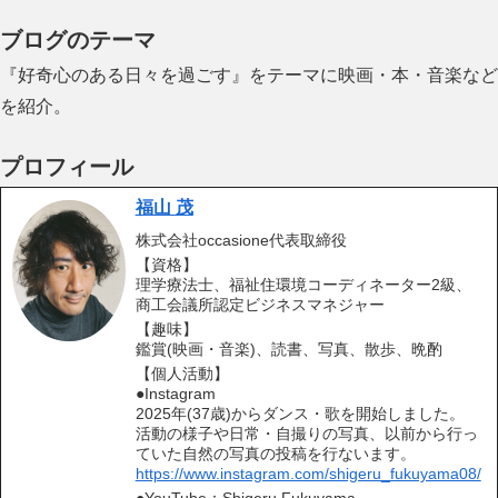
ブログのテーマ
『好奇心のある日々を過ごす』をテーマに映画・本・音楽など
を紹介。
プロフィール
福山 茂
株式会社occasione代表取締役
【資格】
理学療法士、福祉住環境コーディネーター2級、
商工会議所認定ビジネスマネジャー
【趣味】
鑑賞(映画・音楽)、読書、写真、散歩、晩酌
【個人活動】
●Instagram
2025年(37歳)からダンス・歌を開始しました。
活動の様子や日常・自撮りの写真、以前から行っ
ていた自然の写真の投稿を行ないます。
https://www.instagram.com/shigeru_fukuyama08/