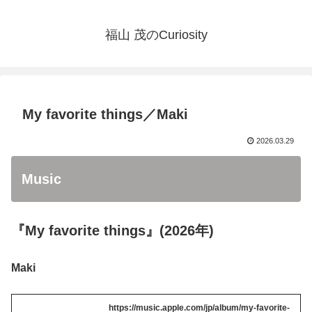
福山 茂のCuriosity
My favorite things／Maki
2026.03.29
Music
『My favorite things』(2026年)
Maki
https://music.apple.com/jp/album/my-favorite-