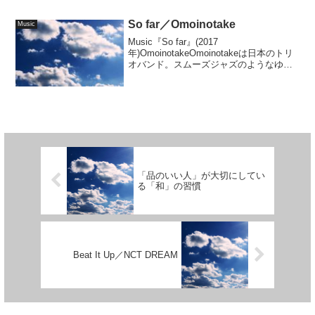
So far／Omoinotake
Music
Music『So far』(2017
年)OmoinotakeOmoinotakeは日本のトリ
オバンド。スムーズジャズのようなゆっ
たりな曲調でありながら、HIPH...
「品のいい人」が大切にしてい
る「和」の習慣
Beat It Up／NCT DREAM