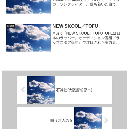
ガーソングライター。落ち着いた曲でゆ
ったりと午後...
NEW SKOOL／TOFU
Music
Music『NEW SKOOL』TOFUTOFEは日
本のラッパー。オーディション番組『ラ
ップスタア誕生』で注目された実力者。
思っているよりもゆったりとした曲が
多...
石神社(大阪府柏原市)
唄う六人の女